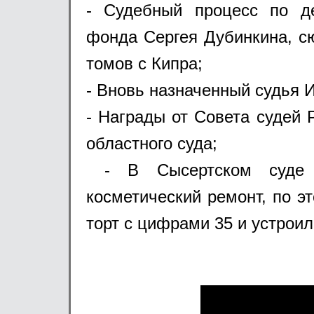
Уважаем
- Судебный процесс по де
фонда Сергея Дубинкина, с
томов с Кипра;
Предлагаем Вам новую
- Вновь назначенный судья 
облас
- Награды от Совета судей
областного суда;
- В Сысертском суде 
В случае возникновения
косметический ремонт, по э
получить необходим
торт с цифрами 35 и устроил
http://ob
Если Вас не затруднит, 
сайте по адре