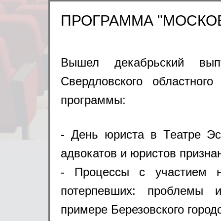
24.01.2012
ПРОГРАММА
ПРОГРАММА "МОСКОВ
20.12.2011
ПРОГРАММА
01.12.2011
ПРОГРАММА
31.10.2011
ПРОГРАММА
Вышел декабрьский вып
28.09.2011
ПРОГРАММА
Свердловского областного
Страницы:
1
2
3
4
5
>>
программы:
- День юриста в Театре Эс
адвокатов и юристов призна
- Процессы с участием н
потерпевших: проблемы 
примере Березовского городс