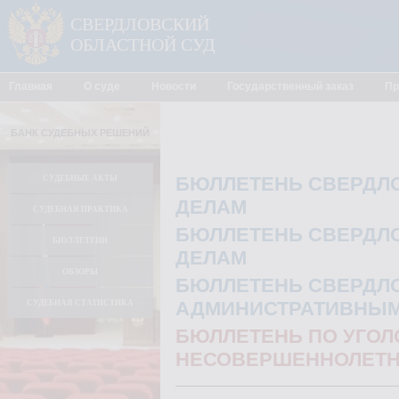
СВЕРДЛОВСКИЙ
ОБЛАСТНОЙ СУД
Главная
О суде
Новости
Государственный заказ
Пр
БАНК СУДЕБНЫХ РЕШЕНИЙ
БЮЛЛЕТЕНЬ СВЕРДЛО
СУДЕБНЫЕ АКТЫ
ДЕЛАМ
СУДЕБНАЯ ПРАКТИКА
БЮЛЛЕТЕНЬ СВЕРДЛО
БЮЛЛЕТЕНИ
ДЕЛАМ
ОБЗОРЫ
БЮЛЛЕТЕНЬ СВЕРДЛО
АДМИНИСТРАТИВНЫМ
СУДЕБНАЯ СТАТИСТИКА
БЮЛЛЕТЕНЬ ПО УГО
НЕСОВЕРШЕННОЛЕТН