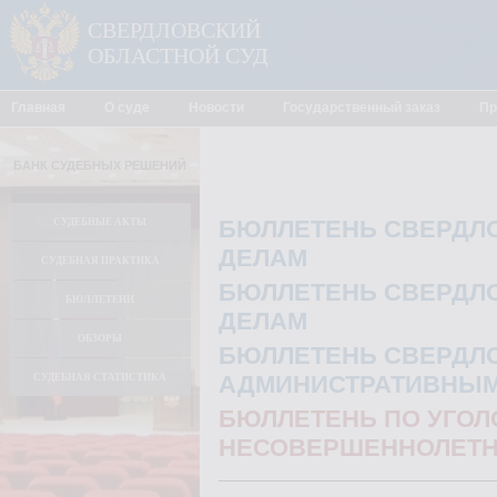
СВЕРДЛОВСКИЙ
ОБЛАСТНОЙ СУД
Главная
О суде
Новости
Государственный заказ
Пр
БАНК СУДЕБНЫХ РЕШЕНИЙ
БЮЛЛЕТЕНЬ СВЕРДЛО
СУДЕБНЫЕ АКТЫ
ДЕЛАМ
СУДЕБНАЯ ПРАКТИКА
БЮЛЛЕТЕНЬ СВЕРДЛО
БЮЛЛЕТЕНИ
ДЕЛАМ
ОБЗОРЫ
БЮЛЛЕТЕНЬ СВЕРДЛО
АДМИНИСТРАТИВНЫМ
СУДЕБНАЯ СТАТИСТИКА
БЮЛЛЕТЕНЬ ПО УГО
НЕСОВЕРШЕННОЛЕТН