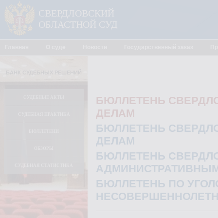
СВЕРДЛОВСКИЙ
ОБЛАСТНОЙ СУД
Главная
О суде
Новости
Государственный заказ
Пр
БАНК СУДЕБНЫХ РЕШЕНИЙ
БЮЛЛЕТЕНЬ СВЕРДЛО
СУДЕБНЫЕ АКТЫ
ДЕЛАМ
СУДЕБНАЯ ПРАКТИКА
БЮЛЛЕТЕНЬ СВЕРДЛО
БЮЛЛЕТЕНИ
ДЕЛАМ
ОБЗОРЫ
БЮЛЛЕТЕНЬ СВЕРДЛО
АДМИНИСТРАТИВНЫМ
СУДЕБНАЯ СТАТИСТИКА
БЮЛЛЕТЕНЬ ПО УГО
НЕСОВЕРШЕННОЛЕТН