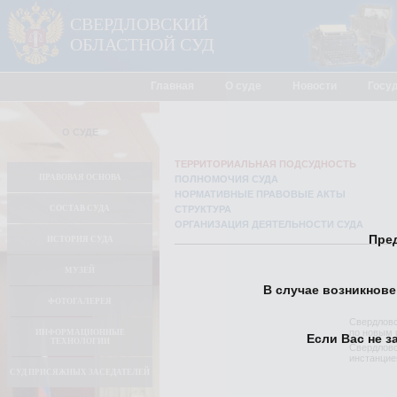
СВЕРДЛОВСКИЙ
ОБЛАСТНОЙ СУД
Главная
О суде
Новости
Госу
О СУДЕ
ТЕРРИТОРИАЛЬНАЯ ПОДСУДНОСТЬ
ПРАВОВАЯ ОСНОВА
ПОЛНОМОЧИЯ СУДА
НОРМАТИВНЫЕ ПРАВОВЫЕ АКТЫ
СОСТАВ СУДА
СТРУКТУРА
ОРГАНИЗАЦИЯ ДЕЯТЕЛЬНОСТИ СУДА
Пред
ИСТОРИЯ СУДА
МУЗЕЙ
В случае возникнов
ФОТОГАЛЕРЕЯ
Свердловс
по новым 
ИНФОРМАЦИОННЫЕ
Если Вас не з
ТЕХНОЛОГИИ
Свердловс
инстанцие
СУД ПРИСЯЖНЫХ ЗАСЕДАТЕЛЕЙ