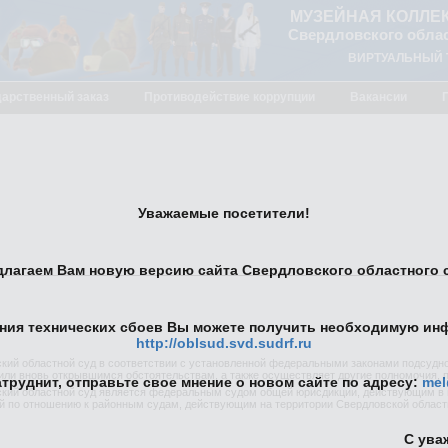
МУЗЕЙНАЯ КОЛЛЕ
Свердловского облас
ВИРТУАЛЬНЫЙ 
дарственный заказ
Противодействие коррупции
Вакансии
Уважаемые посетители!
лагаем Вам новую версию сайта Свердловского областного с
ения технических сбоев Вы можете получить необходимую ин
http://oblsud.svd.sudrf.ru
кий областной суд в соответствии с установленной федеральными законами подсудно
или вновь открывшимся обстоятельствам, а также осуществляет другие полномочия
атруднит, отправьте свое мнение о новом сайте по адресу:
mel
кий областной суд является федеральным судом общей юрисдикции, действующим в 
й по отношению к районным судам, действующим на территории Свердловской област
С ува