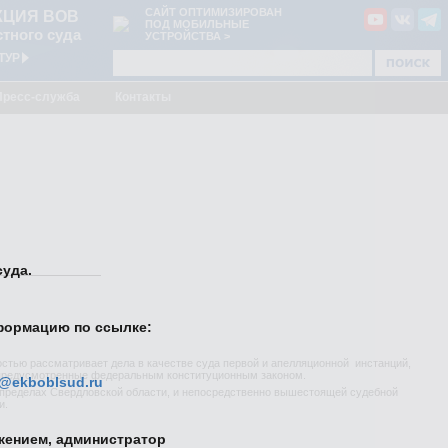
САЙТ ОПТИМИЗИРОВАН
КЦИЯ ВОВ
ПОД МОБИЛЬНЫЕ
тного суда
УСТРОЙСТВА >
ТУР
Пресс-служба
Контакты
уда.
формацию по ссылке:
стью рассматривает дела в качестве суда первой и апелляционной инстанций,
, предусмотренные федеральным конституционным законом.
@ekboblsud.ru
пределах Свердловской области, и непосредственно вышестоящей судебной
и.
жением, администратор