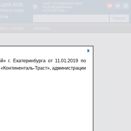
САЙТ ОПТИМИЗИРОВАН
КЦИЯ ВОВ
ПОД МОБИЛЬНЫЕ
тного суда
УСТРОЙСТВА >
ТУР
Пресс-служба
Контакты
 г. Екатеринбурга от 11.01.2019 по
 «Континенталь-Траст», администрации
уда.
формацию по ссылке:
А ПО
КАТЕРИНБУРГА ОТ