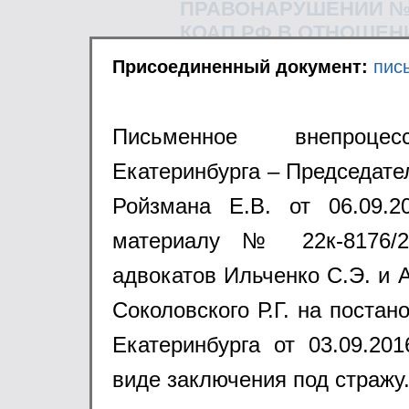
ПРАВОНАРУШЕНИИ № 71
КОАП РФ В ОТНОШЕНИ
ПИСЬМЕННЫЕ ВНЕПР
Присоединенный документ:
пис
C 25 МАРТА ПО 23 АП
АДМИНИСТРАТИВНОМ 
ОТНОШЕНИИ СОЛОВЬЕ
Письменное внепроце
РЕШЕНИЕ ЧКАЛОВСКО
Екатеринбурга – Председате
СВЕРДЛОВСКОЙ ОБЛАСТ
Ройзмана Е.В. от 06.09.
ПИСЬМЕННЫЕ ВНЕПР
22 МАРТА 2019 ГОДА
материалу № 22к-8176/
ПРАВОНАРУШЕНИИ № 7
адвокатов Ильченко С.Э. и 
АПЕЛЛЯЦИОННОЙ ЖА
СУДА Г. ЕКАТЕРИНБУР
Соколовского Р.Г. на постан
ПИСЬМЕННЫЕ ВНЕПР
Екатеринбурга от 03.09.20
21 МАРТА 2019 ГОДА
виде заключения под стражу
ПРАВОНАРУШЕНИИ № 7
АПЕЛЛЯЦИОННОЙ ЖА